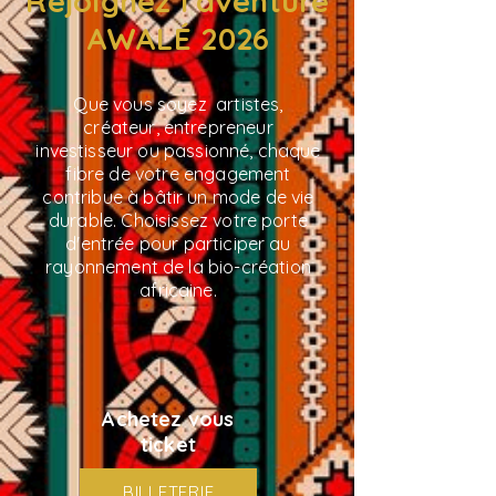
Rejoignez l'aventure
AWALÉ 2026
Que vous soyez artistes,
créateur, entrepreneur
investisseur ou passionné, chaque
fibre de votre engagement
contribue à bâtir un mode de vie
durable. Choisissez votre porte
d'entrée pour participer au
rayonnement de la bio-création
africaine.
Achetez vous
ticket
BILLETERIE