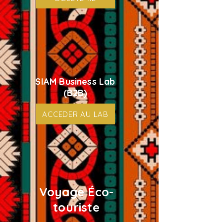
SIAM Business Lab
(B2B)
ACCEDER AU LAB
Voyage Éco-
touriste