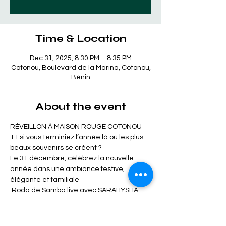
Time & Location
Dec 31, 2025, 8:30 PM – 8:35 PM
Cotonou, Boulevard de la Marina, Cotonou,
Bénin
About the event
RÉVEILLON À MAISON ROUGE COTONOU 
 Et si vous terminiez l’année là où les plus 
beaux souvenirs se créent ?
Le 31 décembre, célébrez la nouvelle 
année dans une ambiance festive, 
élégante et familiale 
 Roda de Samba live avec SARAHYSHA
 Menu spécial Réveillon
 Hôtel familial 4 étoiles, cadre sécurisé et 
chaleureux