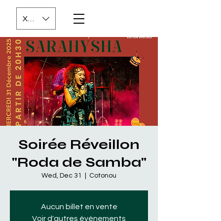
XOF (CFA)
Soirée Réveillon
"Roda de Samba"
Wed, Dec 31
  |  
Cotonou
Aucun billet en vente
Voir d'autres événements