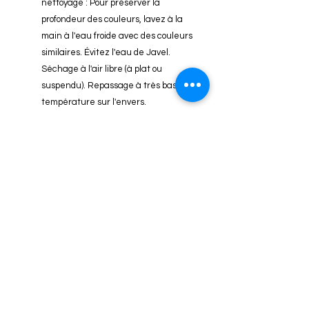
nettoyage : Pour préserver la
profondeur des couleurs, lavez à la
main à l'eau froide avec des couleurs
similaires. Évitez l'eau de Javel.
Séchage à l'air libre (à plat ou
suspendu). Repassage à très basse
température sur l'envers.
Ce qui rend ce produit spécial : La
robe se distingue par son motif
artistique Batik, rendant chaque
pièce légèrement unique, et sa
coupe asymétrique innovante. Le
pan de tissu qui flotte à la marche
ajoute une dimension spectaculaire
et chic. Elle est à la fois sophistiquée
grâce à son col haut, et ludique par
sa longueur courte.
Comment vos clientes peuvent en
bénéficier : Ce vêtement est un