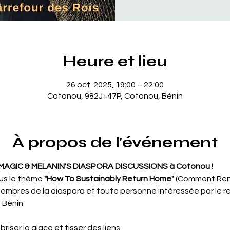
Heure et lieu
26 oct. 2025, 19:00 – 22:00
Cotonou, 982J+47P, Cotonou, Bénin
À propos de l'événement
n MAGIC & MELANIN'S DIASPORA DISCUSSIONS à Cotonou !
s le thème 
"How To Sustainably Return Home"
 (Comment Ren
membres de la diaspora et toute personne intéressée par le re
 Bénin.
briser la glace et tisser des liens.