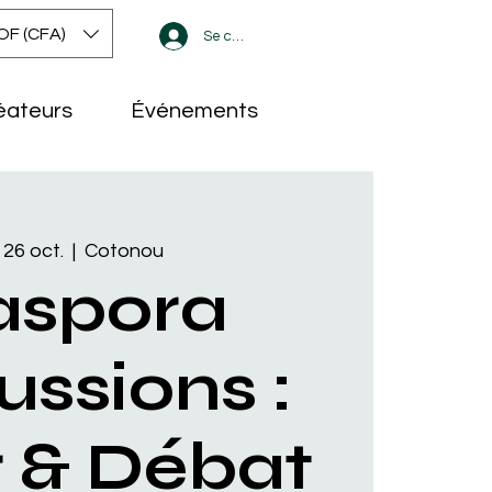
OF (CFA)
Se connecter
éateurs
Événements
 26 oct.
  |  
Cotonou
aspora
ussions :
r & Débat