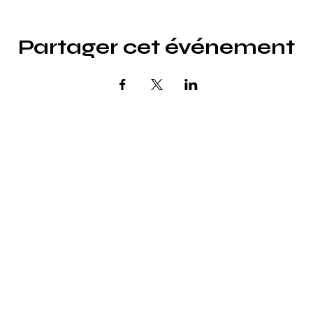
Partager cet événement
Explorer
La Galerie
Pourquoi l' art
Créateurs
Nos actions
Événements