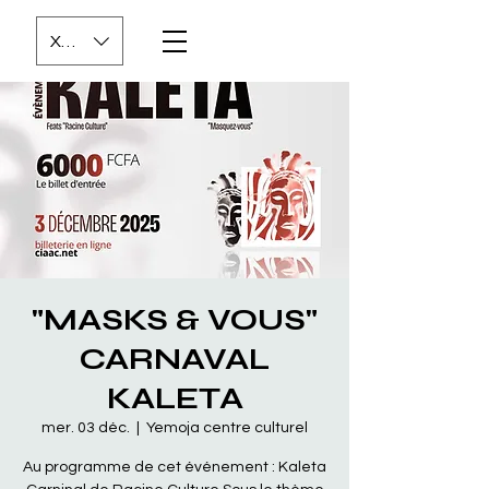
XOF (CFA)
"MASKS & VOUS"
CARNAVAL
KALETA
mer. 03 déc.
  |  
Yemoja centre culturel
Au programme de cet événement : Kaleta