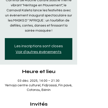
Carninal de Racine Culture.Sous le thème
vibrant "Héritage en Mouvement", le
Carnaval Kaleta lance les festivités avec
un événement inaugural spectaculaire sur
les MASKS D' "AFRIQUE : un tourbillon de
défilés, contes, danses et finissant la
soirée masquée !
Les inscriptions sont closes
Voir d'autres événements
Heure et lieu
03 déc. 2025, 14:00 – 21:30
Yemoja centre culturel, Fidjrossai, Fin pavé,
Cotonou, Bénin
Invités