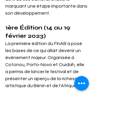
marquant une étape importante dans 
son développement.
1ère Édition (14 au 19 
février 2023)
La première édition du FInAB a posé 
les bases de ce qui allait devenir un 
événement majeur. Organisée à 
Cotonou, Porto-Novo et Ouidah, elle 
a permis de lancer le festival et de 
présenter un aperçu de la richesse 
artistique du Bénin et de l'Afrique.
2ème Édition (23 au 28 
avril 2024)
La deuxième édition a confirmé 
l'engouement pour le FInAB. Elle a 
notamment vu une augmentation du 