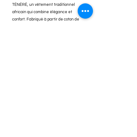
TÉNÉRÉ, un vêtement traditionnel
africain qui combine élégance et
confort. Fabriqué à partir de coton de
haute qualité, ce boubou est léger et
agréable à porter. Avec des motifs et
des couleurs vibrantes, ce vêtement
apportera une touche de style et
d'authenticité à votre garde-robe.
Parfait pour toutes les occasions, que ce
soit pour une soirée spéciale ou tout
simplement pour se détendre à la
maison. Disponible en plusieurs tailles
pour convenir à toutes les silhouettes.
Trouvez votre style unique avec le
BOUBOU TÉNÉRÉ!
2025 CIAAC - Centre International Africain de l'Art et de la