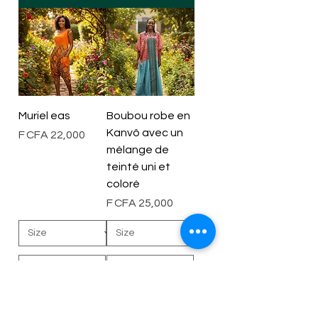
Muriel eas
Boubou robe en
Kanvô avec un
Price
F CFA 22,000
mélange de
teinté uni et
coloré
Price
F CFA 25,000
Add to Cart
Add to Cart