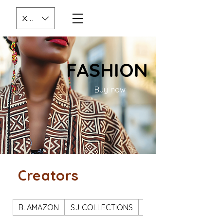
XOF (CFA)
FASHION
Buy now
Creators
B. AMAZON
SJ COLLECTIONS
FLORE EVE CREATI