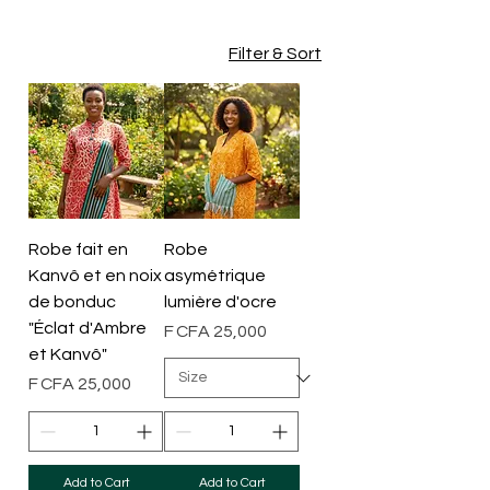
Filter & Sort
Robe fait en
Robe
Kanvô et en noix
asymétrique
de bonduc
lumière d'ocre
"Éclat d'Ambre
Price
F CFA 25,000
et Kanvô"
Price
F CFA 25,000
Add to Cart
Add to Cart