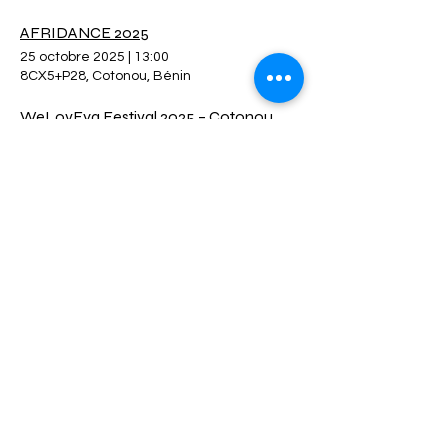
AFRIDANCE 2025
25 octobre 2025
|
13:00
8CX5+P28, Cotonou, Bénin
WeLovEya Festival 2025 – Cotonou
28 décembre 2025
|
00:00
8CX5+P28, Cotonou, Bénin
Ruée vers l’Ouest 2025 – Bénin
9 octobre 2025
|
23:00
Ave Jean-Paul II, Cotonou, Bénin
Semaine Culture & Arts – Institut Français du Bénin
6 septembre 2025
|
23:00
Ave Jean-Paul II, Cotonou, Bénin
1
2
/