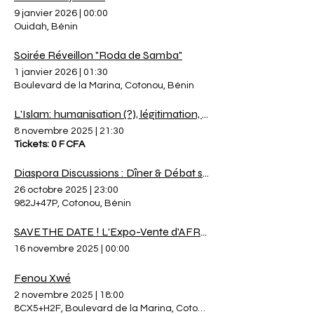
9 janvier 2026
|
00:00
Ouidah, Bénin
Soirée Réveillon "Roda de Samba"
1 janvier 2026
|
01:30
Boulevard de la Marina, Cotonou, Bénin
L'Islam: humanisation (?), légitimation, propagation et perpétuation de l'esclavage.
8 novembre 2025
|
21:30
Tickets: 0 F CFA
Diaspora Discussions : Dîner & Débat sur un Retour Durable au Bénin
26 octobre 2025
|
23:00
982J+47P, Cotonou, Bénin
SAVE THE DATE ! L'Expo-Vente d'AFROFUTURE BOUTIQUE
16 novembre 2025
|
00:00
Fenou Xwé
2 novembre 2025
|
18:00
8CX5+H2F, Boulevard de la Marina, Cotonou, Bénin