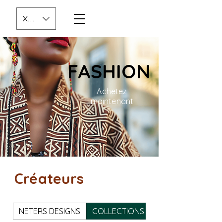
XOF (CFA)
FASHION
Achetez
maintenant
Créateurs
NETERS DESIGNS
COLLECTIONS SJ