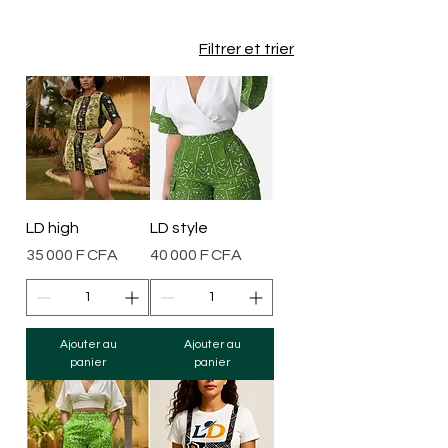
Filtrer et trier
LD high
LD style
Prix
Prix
35 000 F CFA
40 000 F CFA
Ajouter au
Ajouter au
panier
panier