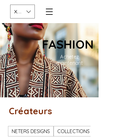
XOF (CFA)
FASHION
Achetez
maintenant
Créateurs
NETERS DESIGNS
COLLECTIONS SJ