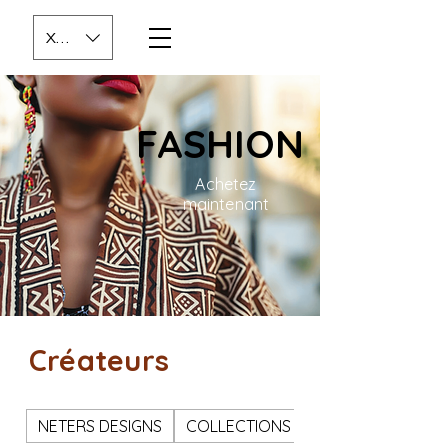
XOF (CFA)
FASHION
Achetez
maintenant
Créateurs
NETERS DESIGNS
COLLECTIONS SJ